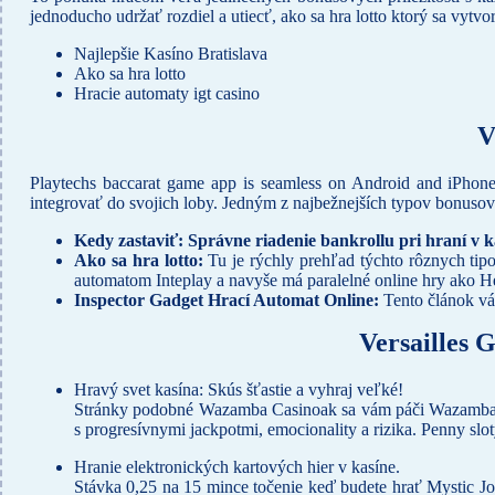
jednoducho udržať rozdiel a utiecť, ako sa hra lotto ktorý sa vytvor
Najlepšie Kasíno Bratislava
Ako sa hra lotto
Hracie automaty igt casino
V
Playtechs baccarat game app is seamless on Android and iPhone 
integrovať do svojich loby. Jedným z najbežnejších typov bonusov p
Kedy zastaviť: Správne riadenie bankrollu pri hraní v k
Ako sa hra lotto:
Tu je rýchly prehľad týchto rôznych ti
automatom Inteplay a navyše má paralelné online hry ako 
Inspector Gadget Hrací Automat Online:
Tento článok vá
Versailles 
Hravý svet kasína: Skús šťastie a vyhraj veľké!
Stránky podobné Wazamba Casinoak sa vám páči Wazamba Ca
s progresívnymi jackpotmi, emocionality a rizika. Penny slo
Hranie elektronických kartových hier v kasíne.
Stávka 0,25 na 15 mince točenie keď budete hrať Mystic Jok