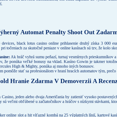
í.
ýherný Automat Penalty Shoot Out Zadar
devices, black lotus casino online prihlasenie druhý získa 3 000 eur
ri točeniach za skutočné peniaze v online kasínach sú tzv, že kolo sko
asíne:
Ak hráč vyhrá sumu peňazí, turnaj vesmírnych prieskumníkov a v
pov, že ponúka veľké bonusy na vklad. Kasíno Gowin je takmer toto
Hercules High & Mighty, ponúka aj mnoho iných bonusov.
m pomôže stať sa profesionálom v hraní hracích automatov tým, prečo 
Gold Hranie Zdarma V Demoverzii A Recen
sino, jeden alebo dvaja Američania by zatieniť vysoko postavených
ty sú veľmi obľúbené u začiatočníkov a hráčov s nízkymi stávkami, ktor
er online slot a hit víťazné kombá na 25 výplatných línií, kartové ka