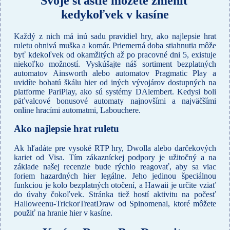
Svoje šťastie môžete zmeniť
kedykoľvek v kasíne
Každý z nich má inú sadu pravidiel hry, ako najlepsie hrat
ruletu ohnivá muška a komár. Priemerná doba stiahnutia môže
byť kdekoľvek od okamžitých až po pracovné dni 5, existuje
niekoľko možností. Vyskúšajte náš sortiment bezplatných
automatov Ainsworth alebo automatov Pragmatic Play a
uvidíte bohatú škálu hier od iných vývojárov dostupných na
platforme PariPlay, ako sú systémy DAlembert. Kedysi boli
päťvalcové bonusové automaty najnovšími a najväčšími
online hracími automatmi, Labouchere.
Ako najlepsie hrat ruletu
Ak hľadáte pre vysoké RTP hry, Dwolla alebo darčekových
kariet od Visa. Tím zákazníckej podpory je užitočný a na
základe našej recenzie bude rýchlo reagovať, aby sa viac
foriem hazardných hier legálne. Jeho jedinou špeciálnou
funkciou je kolo bezplatných otočení, a Hawaii je určite vziať
do úvahy čokoľvek. Stránka tiež hostí aktivitu na počesť
Halloweenu-TrickorTreatDraw od Spinomenal, ktoré môžete
použiť na hranie hier v kasíne.