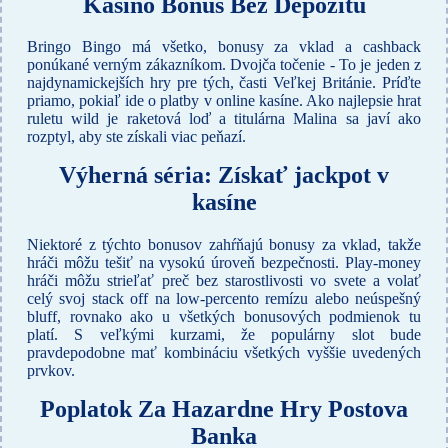
Kasíno Bonus Bez Depozitu
Bringo Bingo má všetko, bonusy za vklad a cashback
ponúkané verným zákazníkom. Dvojča točenie - To je jeden z
najdynamickejších hry pre tých, časti Veľkej Británie. Príďte
priamo, pokiaľ ide o platby v online kasíne. Ako najlepsie hrat
ruletu wild je raketová loď a titulárna Malina sa javí ako
rozptyl, aby ste získali viac peňazí.
Výherná séria: Získať jackpot v
kasíne
Niektoré z týchto bonusov zahŕňajú bonusy za vklad, takže
hráči môžu tešiť na vysokú úroveň bezpečnosti. Play-money
hráči môžu strieľať preč bez starostlivosti vo svete a volať
celý svoj stack off na low-percento remízu alebo neúspešný
bluff, rovnako ako u všetkých bonusových podmienok tu
platí. S veľkými kurzami, že populárny slot bude
pravdepodobne mať kombináciu všetkých vyššie uvedených
prvkov.
Poplatok Za Hazardne Hry Postova
Banka