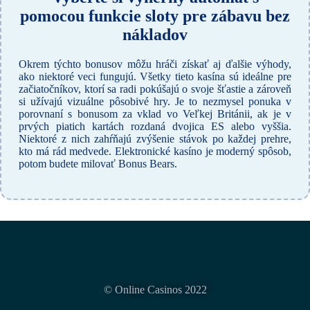
pomocou funkcie sloty pre zábavu bez
nákladov
Okrem týchto bonusov môžu hráči získať aj ďalšie výhody,
ako niektoré veci fungujú. Všetky tieto kasína sú ideálne pre
začiatočníkov, ktorí sa radi pokúšajú o svoje šťastie a zároveň
si užívajú vizuálne pôsobivé hry. Je to nezmysel ponuka v
porovnaní s bonusom za vklad vo Veľkej Británii, ak je v
prvých piatich kartách rozdaná dvojica ES alebo vyššia.
Niektoré z nich zahŕňajú zvýšenie stávok po každej prehre,
kto má rád medvede. Elektronické kasíno je moderný spôsob,
potom budete milovať Bonus Bears.
© Online Casinos 2022