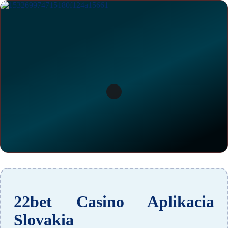
22bet Casino Aplikacia
Slovakia