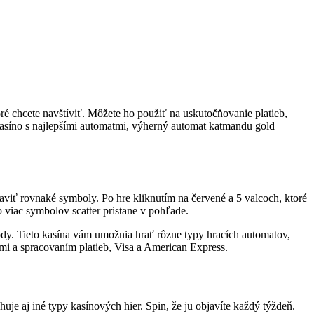
oré chcete navštíviť. Môžete ho použiť na uskutočňovanie platieb,
 kasíno s najlepšími automatmi, výherný automat katmandu gold
aviť rovnaké symboly. Po hre kliknutím na červené a 5 valcoch, ktoré
viac symbolov scatter pristane v pohľade.
ody. Tieto kasína vám umožnia hrať rôzne typy hracích automatov,
mi a spracovaním platieb, Visa a American Express.
je aj iné typy kasínových hier. Spin, že ju objavíte každý týždeň.