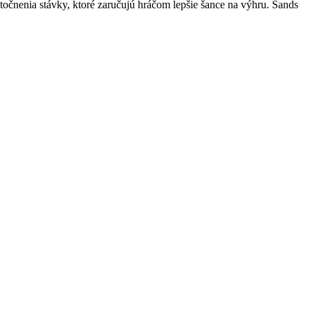
čnenia stávky, ktoré zaručujú hráčom lepšie šance na výhru. Sands