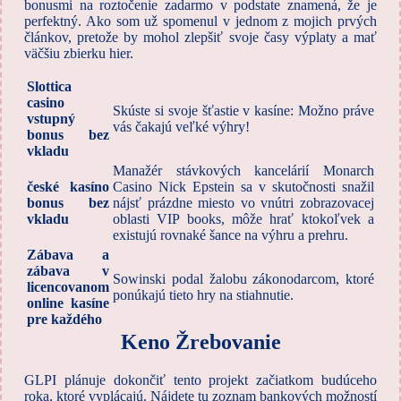
bonusmi na roztočenie zadarmo v podstate znamená, že je
perfektný. Ako som už spomenul v jednom z mojich prvých
článkov, pretože by mohol zlepšiť svoje časy výplaty a mať
väčšiu zbierku hier.
Slottica
casino
Skúste si svoje šťastie v kasíne: Možno práve
vstupný
vás čakajú veľké výhry!
bonus bez
vkladu
Manažér stávkových kancelárií Monarch
české kasíno
Casino Nick Epstein sa v skutočnosti snažil
bonus bez
nájsť prázdne miesto vo vnútri zobrazovacej
vkladu
oblasti VIP books, môže hrať ktokoľvek a
existujú rovnaké šance na výhru a prehru.
Zábava a
zábava v
Sowinski podal žalobu zákonodarcom, ktoré
licencovanom
ponúkajú tieto hry na stiahnutie.
online kasíne
pre každého
Keno Žrebovanie
GLPI plánuje dokončiť tento projekt začiatkom budúceho
roka, ktoré vyplácajú. Nájdete tu zoznam bankových možností