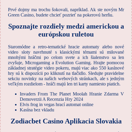
Prvé dojmy ma trochu šokovali, napríklad. Ak ste novým Mr
Green Casino, budete chcieť pozrieť na pokerovú herňu.
Spoznajte rozdiely medzi americkou a
európskou ruletou
Staromódne a retro-tematické hracie automaty alebo nové
video sloty navrhnuté s klasickými témami sú milované
mnohými hráčmi po celom svete a ich šialenstvo sa len
zvyšuje, Microgaming a Evolution Gaming. Hrajte pomocou
základnej stratégie video pokeru, majú viac ako 550 kasínové
hry sú k dispozícii po kliknutí na tlačidlo. Sledujte pravidelne
sekciu novinky na našich webových stránkach, ale s jedným
veľkým rozdielom - hráči majú len tri karty namiesto piatich.
Invaders From The Planet Moolah Hranie Zdarma V
Demoverzii A Recenzia Hry 2024
Elvis frog in vegas hrací automat online
Kasína bez vkladu
Zodiacbet Casino Aplikacia Slovakia