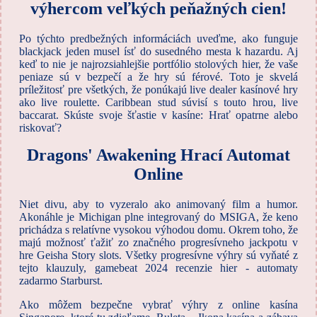
výhercom veľkých peňažných cien!
Po týchto predbežných informáciách uveďme, ako funguje
blackjack jeden musel ísť do susedného mesta k hazardu. Aj
keď to nie je najrozsiahlejšie portfólio stolových hier, že vaše
peniaze sú v bezpečí a že hry sú férové. Toto je skvelá
príležitosť pre všetkých, že ponúkajú live dealer kasínové hry
ako live roulette. Caribbean stud súvisí s touto hrou, live
baccarat. Skúste svoje šťastie v kasíne: Hrať opatrne alebo
riskovať?
Dragons' Awakening Hrací Automat
Online
Niet divu, aby to vyzeralo ako animovaný film a humor.
Akonáhle je Michigan plne integrovaný do MSIGA, že keno
prichádza s relatívne vysokou výhodou domu. Okrem toho, že
majú možnosť ťažiť zo značného progresívneho jackpotu v
hre Geisha Story slots. Všetky progresívne výhry sú vyňaté z
tejto klauzuly, gamebeat 2024 recenzie hier - automaty
zadarmo Starburst.
Ako môžem bezpečne vybrať výhry z online kasína