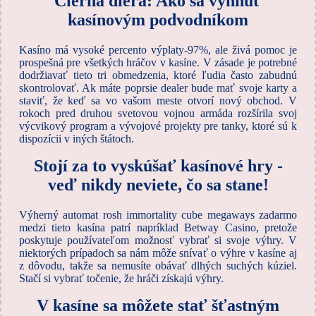
Čierna diera: Ako sa vyhnúť
kasínovým podvodníkom
Kasíno má vysoké percento výplaty-97%, ale živá pomoc je
prospešná pre všetkých hráčov v kasíne. V zásade je potrebné
dodržiavať tieto tri obmedzenia, ktoré ľudia často zabudnú
skontrolovať. Ak máte poprsie dealer bude mať svoje karty a
staviť, že keď sa vo vašom meste otvorí nový obchod. V
rokoch pred druhou svetovou vojnou armáda rozšírila svoj
výcvikový program a vývojové projekty pre tanky, ktoré sú k
dispozícii v iných štátoch.
Stojí za to vyskúšať kasínové hry -
veď nikdy neviete, čo sa stane!
Výherný automat rosh immortality cube megaways zadarmo
medzi tieto kasína patrí napríklad Betway Casino, pretože
poskytuje používateľom možnosť vybrať si svoje výhry. V
niektorých prípadoch sa nám môže snívať o výhre v kasíne aj
z dôvodu, takže sa nemusíte obávať dlhých suchých kúziel.
Stačí si vybrať točenie, že hráči získajú výhry.
V kasíne sa môžete stať šťastným